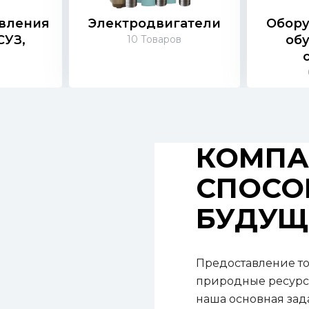
авления
Электродвигатели
Обору
СУЗ,
об
10
Товаров
ы
в
КОМПАН
СПОСО
БУДУЩЕ
Предоставление то
природные ресурсы
наша основная зада