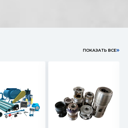
П
О
К
А
З
А
Т
Ь
В
С
Е