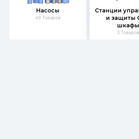
Насосы
Станции упр
и защиты 
49
Товаров
шкаф
3
Товаро