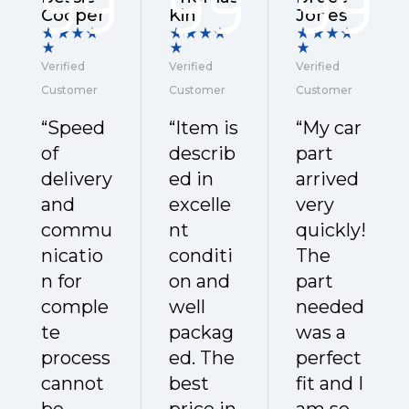
Cooper
Kin
Jones
Verified
Verified
Verified
Customer
Customer
Customer
“Speed
“Item is
“My car
of
describ
part
delivery
ed in
arrived
and
excelle
very
commu
nt
quickly!
nicatio
conditi
The
n for
on and
part
comple
well
needed
te
packag
was a
process
ed. The
perfect
cannot
best
fit and I