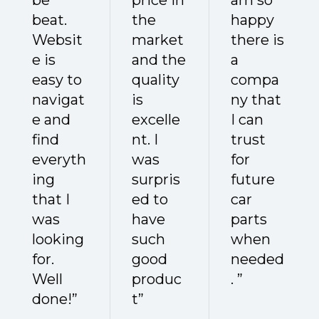
be
price in
am so
beat.
the
happy
Websit
market
there is
e is
and the
a
easy to
quality
compa
navigat
is
ny that
e and
excelle
I can
find
nt. I
trust
everyth
was
for
ing
surpris
future
that I
ed to
car
was
have
parts
looking
such
when
for.
good
needed
Well
produc
. ”
done!”
t”