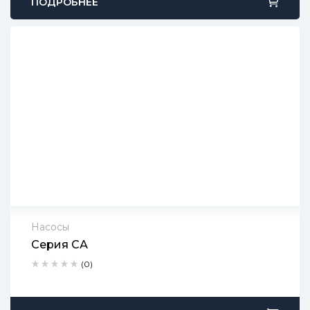
ПОДРОБНЕЕ
Насосы
Серия СА
2 года гарантии
(0)
Срок доставки: 1-2 рабочих дня
Бесплатный возврат в течение 90 дней