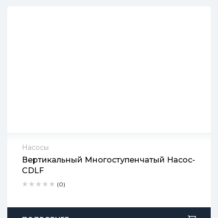
Насосы
Вертикальный Многоступенчатый Насос-
2 года гарантии
CDLF
Срок доставки: 1-2 рабочих дня
Бесплатный возврат в течение 90 дней
(0)