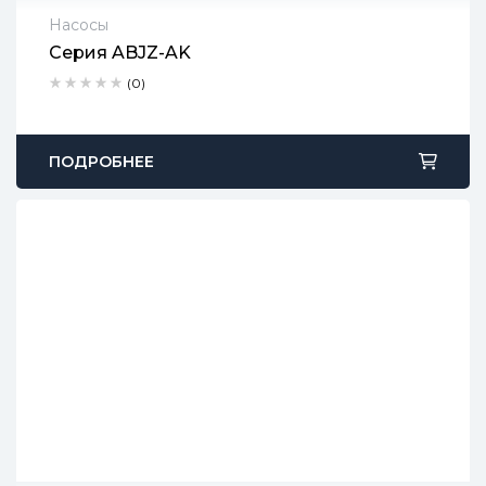
Насосы
Серия ABJZ-AK
2 года гарантии
(0)
Срок доставки: 1-2 рабочих дня
Бесплатный возврат в течение 90 дней
ПОДРОБНЕЕ