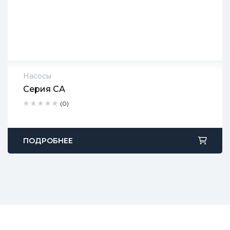
Насосы
Серия СА
2 года гарантии
(0)
Срок доставки: 1-2 рабочих дня
Бесплатный возврат в течение 90 дней
ПОДРОБНЕЕ