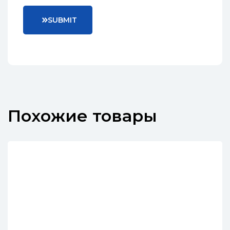
S
U
B
M
I
T
Похожие товары