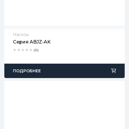
Насосы
Серия ABJZ-AK
2 года гарантии
(0)
Срок доставки: 1-2 рабочих дня
Бесплатный возврат в течение 90 дней
ПОДРОБНЕЕ