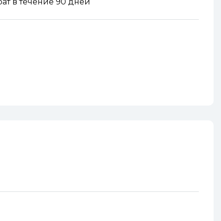
ат в течение 90 дней
n
nterest