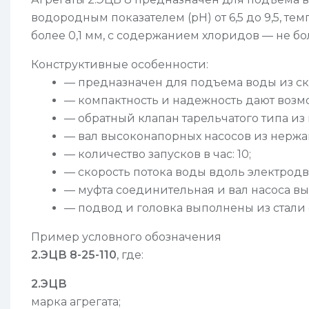
водородным показателем (рН) от 6,5 до 9,5, т
более 0,1 мм, с содержанием хлоридов — не боле
Конструктивные особенности:
— предназначен для подъема воды из ск
— компактность и надежность дают возм
— обратный клапан тарельчатого типа из
— вал высоконапорных насосов из нержа
— количество запусков в час: 10;
— скорость потока воды вдоль электродв
— муфта соединительная и вал насоса в
— подвод и головка выполнены из стали
Пример условного обозначения
2.ЭЦВ 8-25-110
, где:
2.ЭЦВ
марка агрегата;