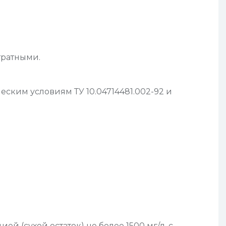
тратными.
ским условиям ТУ 10.04714481.002-92 и
 (сухой остаток) не более 1500 мг/л, с