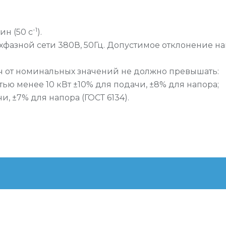
-1
ин (50 с
).
азной сети 380В, 50Гц. Допустимое отклонение нап
ч от номинальных значений не должно превышать:
ью менее 10 кВт ±10% для подачи, ±8% для напора;
, ±7% для напора (ГОСТ 6134).