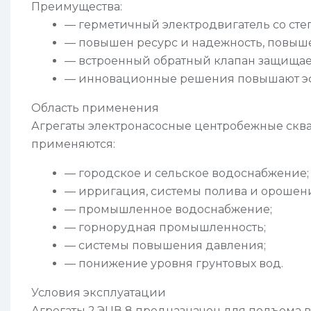
Преимущества:
— герметичный электродвигатель со сте
— повышен ресурс и надежность, повыше
— встроенный обратный клапан защищает
— инновационные решения повышают эфф
Область применения
Агрегаты электронасосные центробежные скваж
применяются:
— городское и сельское водоснабжение;
— ирригация, системы полива и орошен
— промышленное водоснабжение;
— горнорудная промышленность;
— системы повышения давления;
— понижение уровня грунтовых вод.
Условия эксплуатации
Агрегаты 2.ЭЦВ 8 предназначен для подъема во