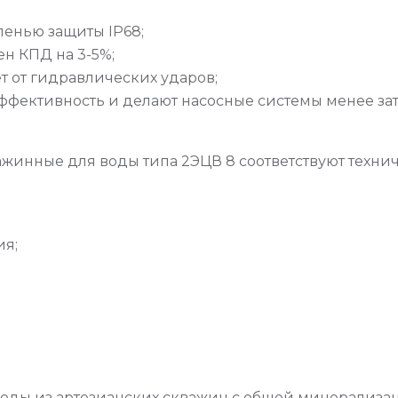
пенью защиты IP68;
н КПД на 3-5%;
 от гидравлических ударов;
ективность и делают насосные системы менее за
инные для воды типа 2ЭЦВ 8 соответствуют техниче
ия;
ды из артезианских скважин с общей минерализацией