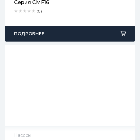
Серия CMF16
2 года гарантии
(0)
Срок доставки: 1-2 рабочих дня
Бесплатный возврат в течение 90 дней
ПОДРОБНЕЕ
Насосы